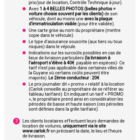
prix/jour de location, Contrôle Technique à jour).
Avec
1 à 4 BELLES PHOTOS (belles photos =
voiture choisie souvent par les clients)
de son
véhicule, dont au moins une
avec la plaque
d'immatriculation visible
(pour être validée).
Une carte grise au nom du propriétaire (mettre
copie dans le véhicule).
Le type d’assurance souscrite (aux tiers ou tous
risques) dans le véjicule.
Indications sur les surcoûts possibles en cas de
lieux de livraison particuliers
(la livraison à
l'aéroport s’élève à 40€
payable en espèces)- Ce
tarif n’est pas applicable dans certaines villes de
la Guyane où certains coûts peuvent être
majorés).
Le 2ème conducteur : 20€
Le prix journalier dit « promo » relatif à la location
(Carlok conseille au propriétaire de se référer au
tableau tarifaire). En indiquant un tarif « PROMO
», le propriétaire prend ainsi en considération les
périodes de basse et haute saison (ces périodes
sont définies dans la grille tarifaire).
Les clients locataires effectuent leurs demandes de
location de voitures,
uniquement via le site
www.carlok.fr
en précisant la date, le lieu et l'heure
de livraison.