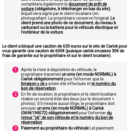
complètera également le
document de prêt de
voiture
(obligatoire, à télécharger en bas du site)
,
lequel sera signé par le client-locataire (en
photografiant. Le propriétaire conserve l’original.
Le
client prend une photo de ce document, du niveau à
carburant ou la batterie pour le véhicule électrique et
l'extérieur de la voiture.
Le client a bloqué une caution de 630 euros sur le site de Carlok pour
vous garantir une caution de 600€ (puisque carlok encaisse 30€ de
frais de garantie sur le propriétaire et sur le cleint locataire).
Après la mise à disposition du véhicule, le
propriétaire transmet
un sms (en mode NORMAL) à
Carlok obligatoirement
pour l'informer que la
livraison « ok »
a bien été effectuée et
le numéro du
bon de réservation
.
En fin de location, le propriétaire et le client locataire
réalise un second état des lieux (sur le document +
photos). S’il n’existe aucun litige, le propriétaire doit
envoyer
un sms (en mode NORMAL) à Carlok
(0696194072) obligatoirement
pour l'informer
du
retour "ok" de son véhicule et le numéro du bon de
réservation
.
Paiement au propriétaire du véhicule
Lel paiement