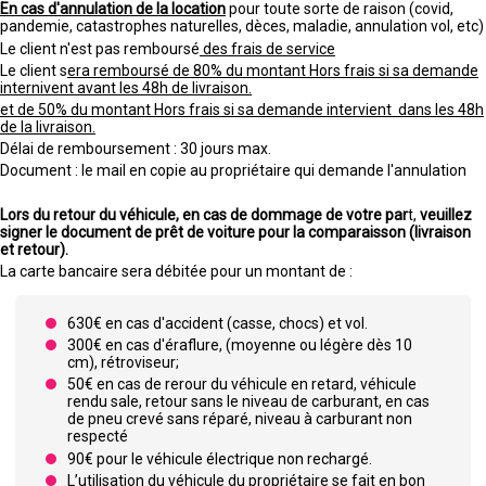
En cas d'annulation de la location
pour toute sorte de raison (covid,
pandemie, catastrophes naturelles, dèces, maladie, annulation vol, etc)
Le client n'est pas remboursé
des frais de service
Le client s
era remboursé de 80% du montant Hors frais si sa demande
internivent avant les 48h de livraison.
et de 50% du montant Hors frais si sa demande intervient dans les 48h
de la livraison.
Délai de remboursement : 30 jours max.
Document : le mail en copie au propriétaire qui demande l'annulation
Lors du retour du véhicule, en cas de dommage de votre par
t,
veuillez
signer le document de prêt de voiture pour la comparaisson (livraison
et retour).
La carte bancaire sera débitée pour un montant de :
630€ en cas d'accident (casse, chocs) et vol.
300€ en cas d'éraflure, (moyenne ou légère dès 10
cm), rétroviseur;
50€ en cas de rerour du véhicule en retard, véhicule
rendu sale, retour sans le niveau de carburant, en cas
de pneu crevé sans réparé, niveau à carburant non
respecté
90€ pour le véhicule électrique non rechargé.
L’utilisation du véhicule du propriétaire se fait en bon