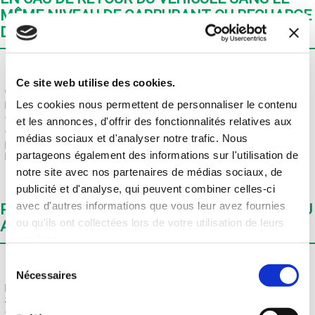
MÊME NIVEAU DE CARBURANT OU RECHARGE
DE LA VOITURE ELECTRIQUE
Lors de la livraison, vous avez reconnu avoir mis l'empreinte de votre
Ce site web utilise des cookies.
CB d'un montant de 630€.
Les cookies nous permettent de personnaliser le contenu
Le propriétaire du véhicule nous enverra un mail pour demander de
débiter votre carte bancaire de 50€
et les annonces, d'offrir des fonctionnalités relatives aux
carlok vous enverra une facture.
médias sociaux et d'analyser notre trafic. Nous
Lors de la livraison, le lcient-locataire à reconnu avoir laissé
partageons également des informations sur l'utilisation de
l'empreinte de votre CB pour un montant de 630€.
notre site avec nos partenaires de médias sociaux, de
publicité et d'analyse, qui peuvent combiner celles-ci
avec d'autres informations que vous leur avez fournies
POSSIBILITÉ DE LIVRAISON À L'AÉROPORT OU
ou qu'ils ont collectées lors de votre utilisation de leurs
AUTRE PART
services.
Sélection
Nécessaires
Oui, la livraison peut s’effectuer à l’aéroport. elle vous coûtera 40€
du
pour un trajet A/R. Le versement se fait en espèces au prorpiétaire
consentement
Si vous refuez de payer ces frais de 40€ au propriétaire, Carlok fera
débiter sur le compte du client 60 euros (40€ + 20€ de frais des